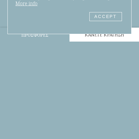
More info
ACCEPT
ΚΆΝΕΤΕ ΚΡΆΤΗΣΗ
ΠΡΟΣΦΟΡΈΣ
ΕΝΑ ΕΚΛΕΠΤΥΣΜΈΝΟ ΔΕΙΠΝΟ
Ρομαντικό & Ιδιαίτερο
Η ώρα του δείπνου στο Atop Restaurant του Alleys All-Suite
Hotel & Spa είναι μια μοναδική στιγμή που συνδυάζει
ρομαντική ατμόσφαιρα και εκλεπτυσμένες γεύσεις της
τοπικής και Μεσογειακής κουζίνας. Επιλεγμένα κρασιά και
δροσιστικά κοκτέιλ ολοκληρώνουν την απολαυστική
ατμόσφαιρα μιας γαστρονομικής εμπειρίας στο Atop