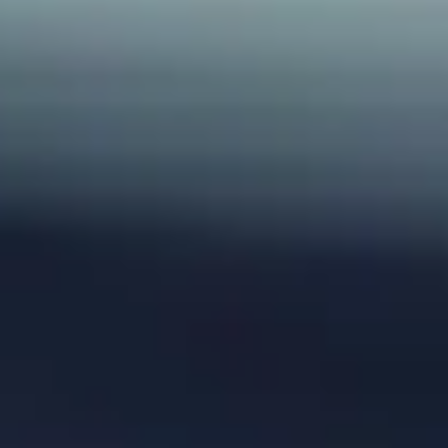
Αρχική
Alleys Suites
Alleys Residences
Ethereal Σπα & Ευεξία