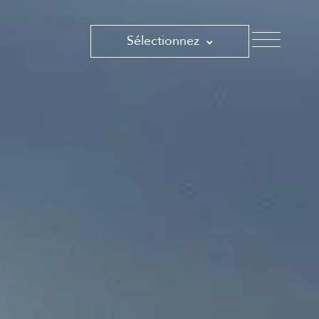
Sélectionnez