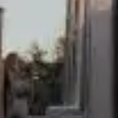
Alleys Suites
Alleys Residences
Ethereal Σπα & Ευεξία
Atop Restaurant
Εμπειρίες Στο Ξενοδοχείο
Δραστηριότητες στη Σαντορίνη
Τοποθεσία
Gallery
Επικοινωνία