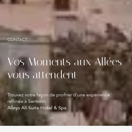
Atop Restaurant
Expériences À L'hôtel
Activités À Santorin
CONTACT
Emplacement
Galerie
Vos Moments aux Allées
Contact
vous attendent
Trouvez votre façon de profiter d'une expérience
raffinée à Santorin.
Alleys All-Suite Hotel & Spa